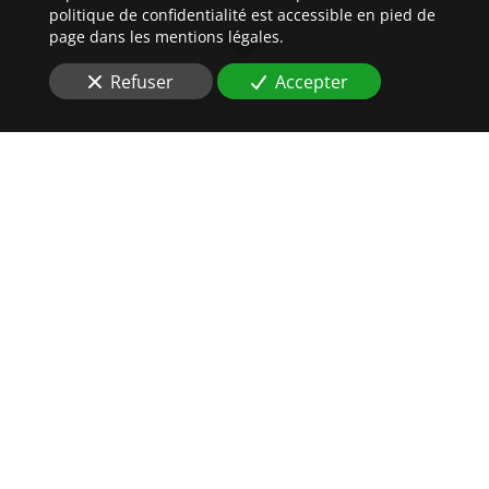
politique de confidentialité est accessible en pied de
page dans les mentions légales.
Refuser
Accepter
DES
HUISSIERS DE
JUSTICE
AU PLUS PRÈS DE VOS
INTÉRÊTS
Situés à
Ostwald (67540)
, vous souhaitez réaliser à
brefs délais
une assignation ou signification
?