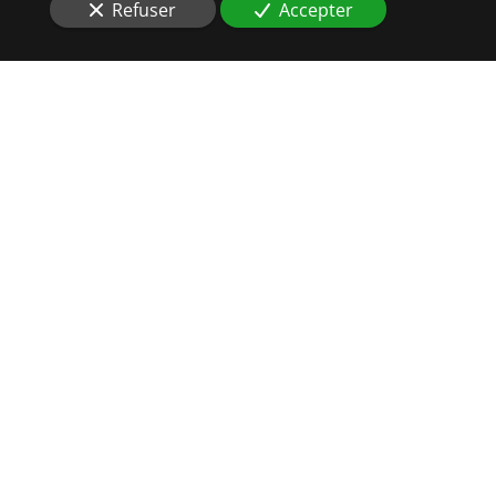
Refuser
Accepter
DES
HUISSIERS DE
JUSTICE
AU PLUS PRÈS DE VOS
INTÉRÊTS
Situés à
Colmar (68000)
, vous souhaitez réaliser à
brefs délais
une assignation ou signification
?
Les
commissaires
de
justice
d’Auxial sont à vos côtés
si vous êtes confronté à un
conflit de voisinage
. Nous
effectuons les
constats
d’usage afin de définir les