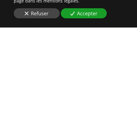
page dans les mentions légales.
Refuser
Accepter
DES
HUISSIERS DE
JUSTICE
AU PLUS PRÈS DE VOS
INTÉRÊTS
Vous cherchez une étude d'Huissiers pour
un
recouvrement de loyer impayé
à
Strasbourg (67000)
?
L’
exécution
forcée d’un jugement ne peut être