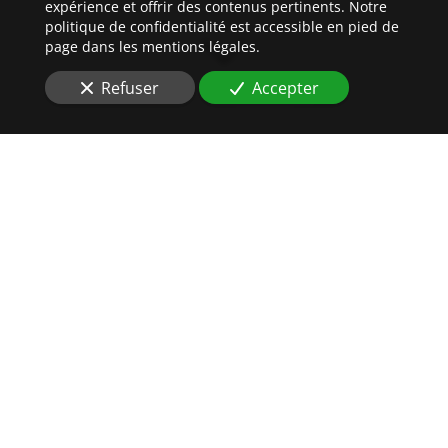
expérience et offrir des contenus pertinents. Notre
politique de confidentialité est accessible en pied de
page dans les mentions légales.
Refuser
Accepter
DES
HUISSIERS DE
JUSTICE
AU PLUS PRÈS DE VOS
INTÉRÊTS
Vous êtes à la recherche d'une étude
compétente à
Saverne (67700)
pour
un recouvrement