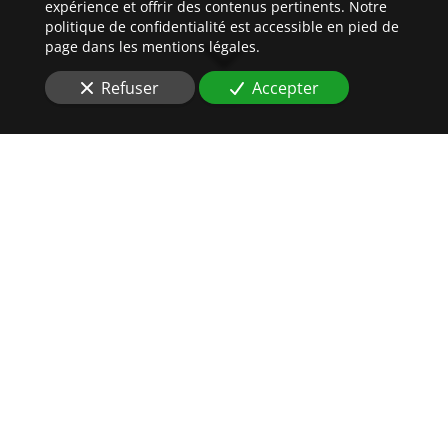
expérience et offrir des contenus pertinents. Notre
politique de confidentialité est accessible en pied de
page dans les mentions légales.
Refuser
Accepter
DES
HUISSIERS DE
JUSTICE
AU PLUS PRÈS DE VOS
INTÉRÊTS
Vous cherchez une étude d'Huissiers pour
un
recouvrement de facture impayée
à
Strasbourg