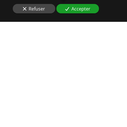
Refuser
Accepter
DES
HUISSIERS DE
JUSTICE
AU PLUS PRÈS DE VOS
INTÉRÊTS
Situés à
Lingolsheim (67380)
, vous souhaitez réaliser à
brefs délais
un recouvrement amiable
?
Votre locataire a cessé de payer son loyer et ne veut
toujours pas s’en acquitter malgré vos relances ?