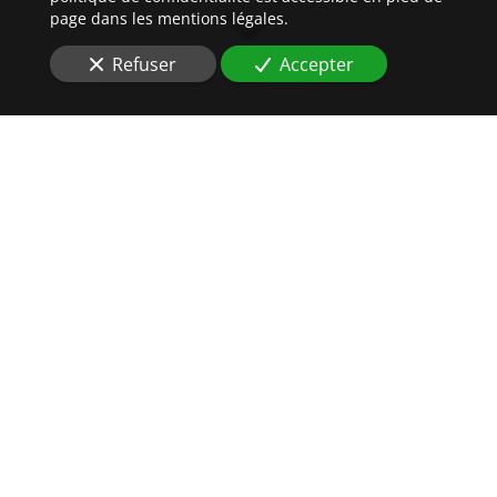
page dans les mentions légales.
Refuser
Accepter
DES
HUISSIERS DE
JUSTICE
AU PLUS PRÈS DE VOS
INTÉRÊTS
Vous êtes à la recherche d'une étude
compétente à
Haguenau (67500)
pour
un
recouvrement amiable
?