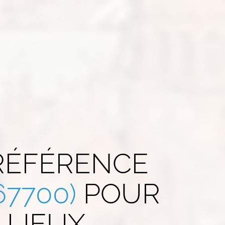
 RÉFÉRENCE
67700)
POUR
 LIEUX