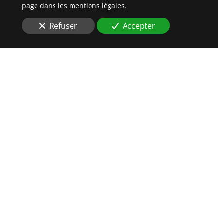
page dans les mentions légales.
Refuser
Accepter
DES
HUISSIERS DE
JUSTICE
AU PLUS PRÈS DE VOS
INTÉRÊTS
Vous êtes à la recherche d'une étude
compétente à
Strasbourg (67000)
pour
un constat
avant travaux
?