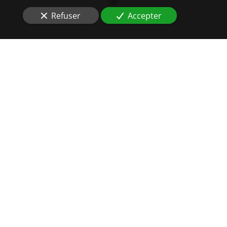
Refuser
Accepter
DES
HUISSIERS DE
JUSTICE
AU PLUS PRÈS DE VOS
INTÉRÊTS
Situés à
Lingolsheim (67380)
, vous souhaitez réaliser à
brefs délais
l'affichage de permis de construire
?
Les
commissaires
de
justice
d’Auxial font des
constats
en urgence en Alsace et dans toute la France.