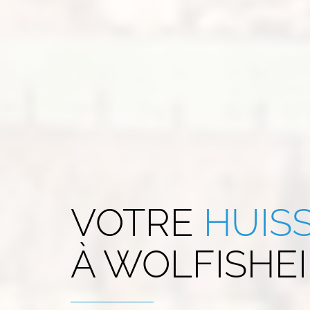
VOTRE
HUISS
À
WOLFISHEIM