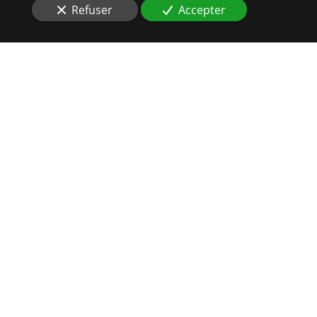
Refuser
Accepter
RIGUEUR
ET
EFFICACITÉ
SONT DE MISES À
VENDENHEIM (67550)
Vous recherchez au plus vite un
Commissaire de
Justice
à
Vendenheim (67550)
?
Votre entreprise compte de nombreux clients, aussi, il
n’est pas rare que certains d’entre eux soient
insolvables ou soient en retard dans leur
paiement
. Au
lieu d’engager vos collaborateurs dans leur