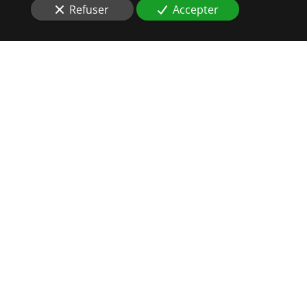
Refuser
Accepter
RIGUEUR
ET
EFFICACITÉ
SONT DE MISES À
TRUCHTERSHEIM (67370)
Vous recherchez au plus vite un
Commissaire de
Justice
à
Truchtersheim (67370)
?
Qui appeler si vous devez faire un
constat
dans le
Bas-
Rhin
? Contactez Auxial,
étude
de
commissaires
de
justice
compétents en Alsace et également dans le
Haut-Rhin
. Nos
huissiers
se rendent chez vous pour