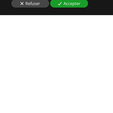
Refuser
Accepter
RIGUEUR
ET
EFFICACITÉ
SONT DE MISES À
MARCKOLSHEIM (67390)
Vous êtes à la recherche d'un
Commissaire de Justice
disponible et efficace à
Marckolsheim (67390)
?
L’
étude
Auxial propose ses services aux banques et
aux institutions de crédit dont certains clients n’ont
pas honoré leurs échéances. Le
recouvrement
de
leurs dettes se fera d’abord à travers une démarche