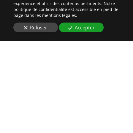
expérience et offrir des contenus pertinents. Notre
politique de confidentialité est accessible en pied de
page dans les mentions légales.
Refuser
Accepter
RIGUEUR
ET
EFFICACITÉ
SONT DE MISES À
KAYSERSBERG-VIGNOBLE
(68240)
Vous êtes à la recherche d'un
Commissaire de Justice